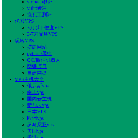
virmach测评
vultr测评
搬瓦工测评
优秀VPS
3刀以下便宜VPS
3-7刀品质VPS
玩转VPS
搭建网站
python/爬虫
QQ/微信机器人
网赚项目
自建网盘
VPS主机大全
俄罗斯vps
南非vps
国内云主机
新加坡vps
日本VPS
欧洲vps
罗马尼亚vps
美国vps
香港vps