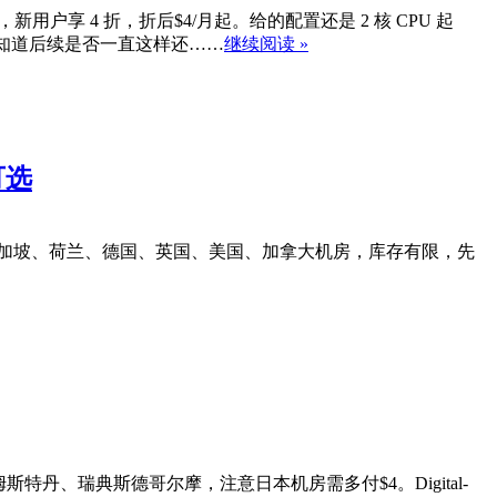
码，新用户享 4 折，折后$4/月起。给的配置还是 2 核 CPU 起
不知道后续是否一直这样还……
继续阅读 »
可选
大利亚、新加坡、荷兰、德国、英国、美国、加拿大机房，库存有限，先
姆斯特丹、瑞典斯德哥尔摩，注意日本机房需多付$4。Digital-