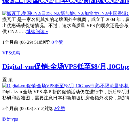
搬瓦工:美国CN2/日本CN2/新加坡CN2/加拿大
搬瓦工 是一家名副其实的老牌国外主机商，成立于 2004
出优惠码或促销情况。不过，追求高质量 VPS 的朋友还是会
供 CN2……
继续阅读 »
1个月前 (06-29)
518浏览
0
个赞
VPS优惠
Digital-vm促销:全场VPS低至$8/月,1
置 顶
Digital-vm 全场 VPS 享 8 折的促销活动仍在进
杉矶和西雅图，需要注意日本和新加坡机房会额外收费，新加坡$3、日本
2个月前 (06-03)
3512浏览
2
个赞
欧洲vps