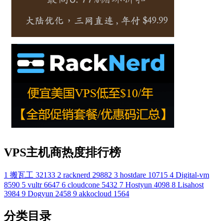
VPS主机商热度排行榜
1
搬瓦工
32133
2
racknerd
29882
3
hostdare
10715
4
Digital-vm
8590
5
vultr
6647
6
cloudcone
5432
7
Hostyun
4098
8
Lisahost
3984
9
Dogyun
2458
9
akkocloud
1564
分类目录