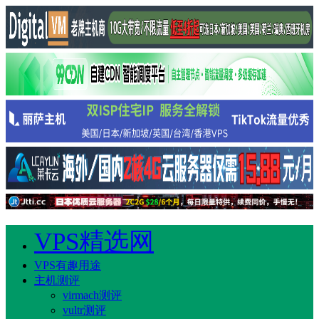
VPS精选网
VPS有趣用途
主机测评
virmach测评
vultr测评