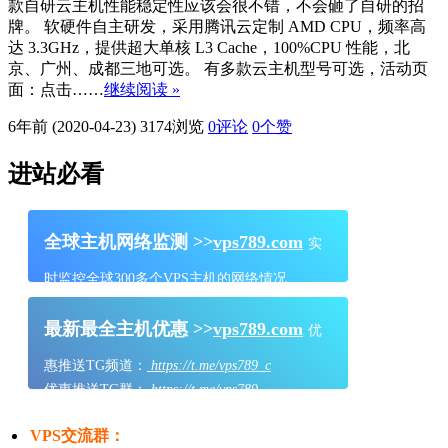
款自研云主机性能稳定性应该会很不错，不会砸了自研的招
牌。 软硬件自主研发，采用腾讯云定制 AMD CPU，频率高
达 3.3GHz，提供超大单核 L3 Cache，100%CPU 性能，北
京、广州、成都三地可选。 有多款云主机型号可选，活动页
面：点击……
继续阅读 »
6年前 (2020-04-23)
3174浏览
0评论
0
个赞
进站必看
全球主机网络监测 >>
vps789.com
实
时监控全球300多个VPS主机的网络情况
最新最全主机优惠 >>
vps789.com
优
惠推送TG频道：
https://t.me/vps789_c
优惠推送TG群：
https://t.me/vps789
VPS交流群：