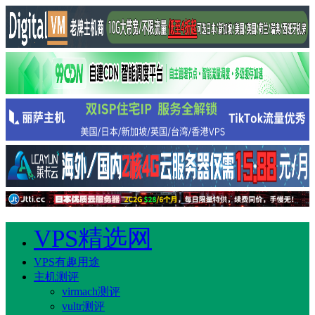
VPS精选网
VPS有趣用途
主机测评
virmach测评
vultr测评