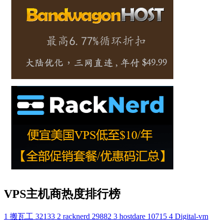
VPS主机商热度排行榜
1
搬瓦工
32133
2
racknerd
29882
3
hostdare
10715
4
Digital-vm