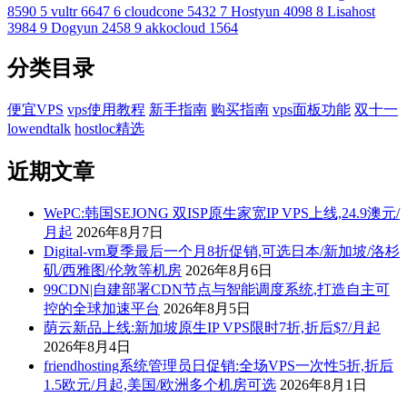
8590
5
vultr
6647
6
cloudcone
5432
7
Hostyun
4098
8
Lisahost
3984
9
Dogyun
2458
9
akkocloud
1564
分类目录
便宜VPS
vps使用教程
新手指南
购买指南
vps面板功能
双十一
lowendtalk
hostloc精选
近期文章
WePC:韩国SEJONG 双ISP原生家宽IP VPS上线,24.9澳元/
月起
2026年8月7日
Digital-vm夏季最后一个月8折促销,可选日本/新加坡/洛杉
矶/西雅图/伦敦等机房
2026年8月6日
99CDN|自建部署CDN节点与智能调度系统,打造自主可
控的全球加速平台
2026年8月5日
荫云新品上线:新加坡原生IP VPS限时7折,折后$7/月起
2026年8月4日
friendhosting系统管理员日促销:全场VPS一次性5折,折后
1.5欧元/月起,美国/欧洲多个机房可选
2026年8月1日