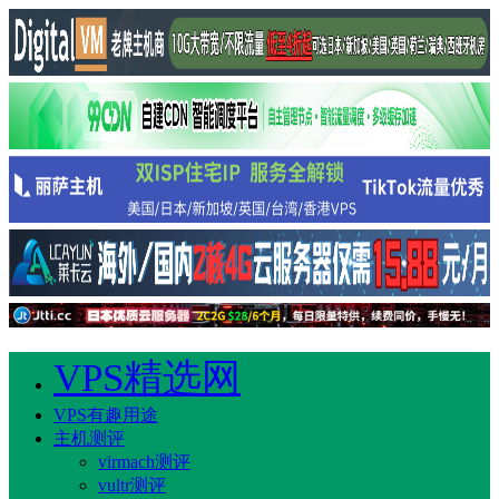
VPS精选网
VPS有趣用途
主机测评
virmach测评
vultr测评