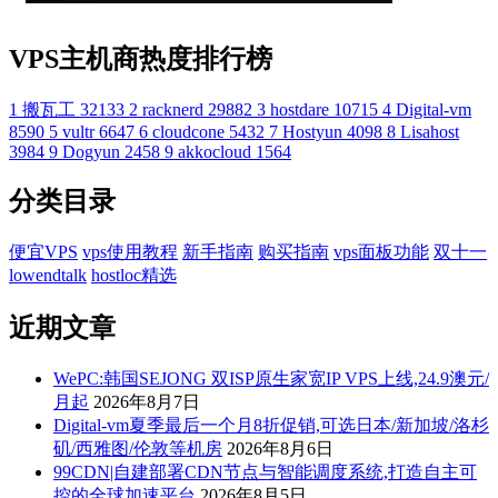
VPS主机商热度排行榜
1
搬瓦工
32133
2
racknerd
29882
3
hostdare
10715
4
Digital-vm
8590
5
vultr
6647
6
cloudcone
5432
7
Hostyun
4098
8
Lisahost
3984
9
Dogyun
2458
9
akkocloud
1564
分类目录
便宜VPS
vps使用教程
新手指南
购买指南
vps面板功能
双十一
lowendtalk
hostloc精选
近期文章
WePC:韩国SEJONG 双ISP原生家宽IP VPS上线,24.9澳元/
月起
2026年8月7日
Digital-vm夏季最后一个月8折促销,可选日本/新加坡/洛杉
矶/西雅图/伦敦等机房
2026年8月6日
99CDN|自建部署CDN节点与智能调度系统,打造自主可
控的全球加速平台
2026年8月5日