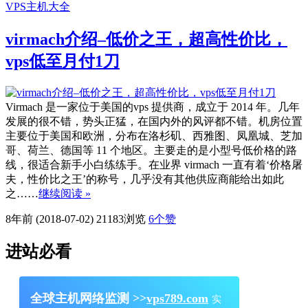
VPS主机大全
virmach介绍–低价之王，超高性价比，
vps低至月付1刀
Virmach 是一家位于美国的vps 提供商，成立于 2014 年。几年
发展的很不错，势头正猛，在国内外的风评都不错。机房位置
主要位于美国和欧洲，分布在洛杉矶、西雅图、凤凰城、芝加
哥、荷兰、德国等 11 个地区。主要走的是小型号低价格的路
线，很适合新手小白练练手。在业界 virmach 一直有着‘价格屠
夫，性价比之王’的称号，几乎没有其他供应商能给出如此
之……
继续阅读 »
8年前 (2018-07-02)
21183浏览
6
个赞
进站必看
全球主机网络监测 >>
vps789.com
实