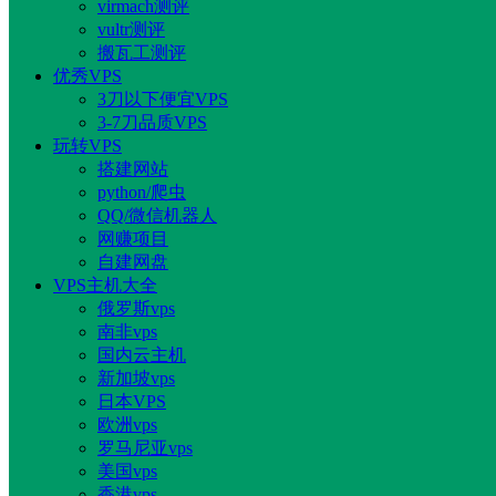
virmach测评
vultr测评
搬瓦工测评
优秀VPS
3刀以下便宜VPS
3-7刀品质VPS
玩转VPS
搭建网站
python/爬虫
QQ/微信机器人
网赚项目
自建网盘
VPS主机大全
俄罗斯vps
南非vps
国内云主机
新加坡vps
日本VPS
欧洲vps
罗马尼亚vps
美国vps
香港vps