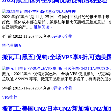
2022[黑五]国外主机商优惠促销活动整理
2022 年的“黑五”是 11 月 25 日，各国外主机商纷
好做，整体成本都在增长，虽跟往年相比优惠幅度差点意思，
自己满意的产……
继续阅读 »
4年前 (2022-11-26)
4462浏览
0评论
0
个赞
黑色星期五
搬瓦工[黑五]促销:全场VPS享9折,可选美国C
搬瓦工2021”黑五“促销方案已出，全场 VPS 使用搬瓦工优惠码可
兰联通 AS9929 等等。搬瓦工品质就不用多说了，有需要的朋
5年前 (2021-11-26)
2834浏览
0评论
2
个赞
VPS推荐
搬瓦工:美国CN2/日本CN2/新加坡CN2/加拿大