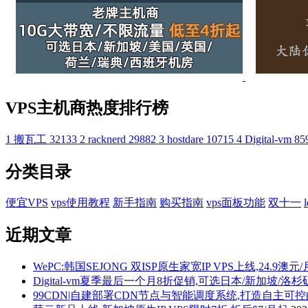
VPS主机商热度排行榜
1
搬瓦工
32133
2
racknerd
29882
3
hostdare
10715
4
Digital-vm
85
分类目录
便宜VPS
vps使用教程
新手指南
购买指南
vps面板功能
双十一
近期文章
WePC:韩国SEJONG 双ISP原生家宽IP VPS上线,24.9澳元
Digital-vm夏季最后一个月8折促销,可选日本/新加坡/洛
99CDN|自建部署CDN节点与智能调度系统,打造自主可