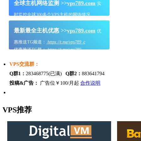
全球主机网络监测 >>
vps789.com
实
时监控全球300多个VPS主机的网络情况
最新最全主机优惠 >>
vps789.com
优
惠推送TG频道：
https://t.me/vps789_c
优惠推送TG群：
https://t.me/vps789
VPS交流群：
Q群1：
283468775(已满)
Q群2：
883641794
投稿&广告：
广告位￥100/月起
合作说明
VPS推荐