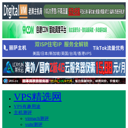
VPS精选网
VPS有趣用途
主机测评
virmach测评
vultr测评