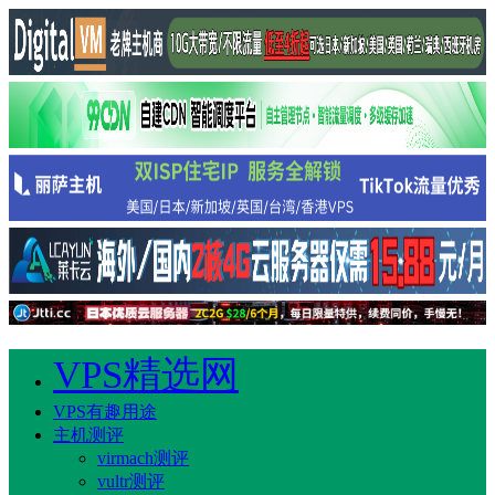
VPS精选网
VPS有趣用途
主机测评
virmach测评
vultr测评