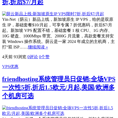
折,折后$7/月起
Yin-Net（荫云）新品上线，新加坡原生 IP VPS，给的是双原
生 IP，基础套餐$10/月起，可享专属 7 折优惠码，折后$7/月
起。新加坡 VPS 配置不错，基础套餐 1 核 CPU、1G 内存、
10G 硬盘、1000Mbps 带宽、2000G 月流量，高款套餐支持安
装 Windows 操作系统。荫云是一家 2024 年成立的主机商，主
打“双 ISP……
继续阅读 »
4天前
93浏览
0评论
0
个赞
VPS优惠
friendhosting系统管理员日促销:全场VPS
一次性5折,折后1.5欧元/月起,美国/欧洲多
个机房可选