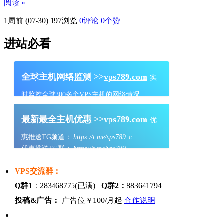
阅读 »
1周前 (07-30)
197浏览
0评论
0
个赞
进站必看
全球主机网络监测 >>
vps789.com
实
时监控全球300多个VPS主机的网络情况
最新最全主机优惠 >>
vps789.com
优
惠推送TG频道：
https://t.me/vps789_c
优惠推送TG群：
https://t.me/vps789
VPS交流群：
Q群1：
283468775(已满)
Q群2：
883641794
投稿&广告：
广告位￥100/月起
合作说明