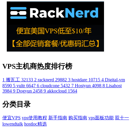
VPS主机商热度排行榜
1
搬瓦工
32133
2
racknerd
29882
3
hostdare
10715
4
Digital-vm
8590
5
vultr
6647
6
cloudcone
5432
7
Hostyun
4098
8
Lisahost
3984
9
Dogyun
2458
9
akkocloud
1564
分类目录
便宜VPS
vps使用教程
新手指南
购买指南
vps面板功能
双十一
lowendtalk
hostloc精选