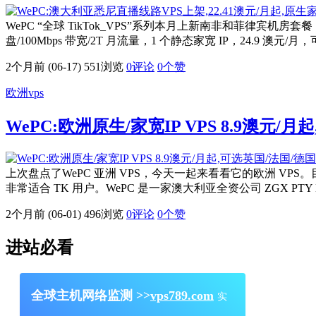
WePC “全球 TikTok_VPS”系列本月上新南非和菲律宾机房套餐
盘/100Mbps 带宽/2T 月流量，1 个静态家宽 IP，24.9 
2个月前 (06-17)
551浏览
0评论
0
个赞
欧洲vps
WePC:欧洲原生/家宽IP VPS 8.9澳元/
上次盘点了WePC 亚洲 VPS，今天一起来看看它的欧洲 VPS。
非常适合 TK 用户。WePC 是一家澳大利亚全资公司 ZGX PT
2个月前 (06-01)
496浏览
0评论
0
个赞
进站必看
全球主机网络监测 >>
vps789.com
实