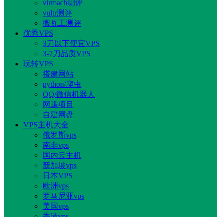
virmach测评
vultr测评
搬瓦工测评
优秀VPS
3刀以下便宜VPS
3-7刀品质VPS
玩转VPS
搭建网站
python/爬虫
QQ/微信机器人
网赚项目
自建网盘
VPS主机大全
俄罗斯vps
南非vps
国内云主机
新加坡vps
日本VPS
欧洲vps
罗马尼亚vps
美国vps
香港vps