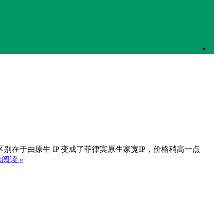
 月流量，区别在于由原生 IP 变成了菲律宾原生家宽IP，价格稍高一点
阅读 »