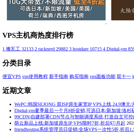
VPS主机商热度排行榜
1
搬瓦工
32133
2
racknerd
29882
3
hostdare
10715
4
Digital-vm
85
分类目录
便宜VPS
vps使用教程
新手指南
购买指南
vps面板功能
双十一
近期文章
WePC:韩国SEJONG 双ISP原生家宽IP VPS上线,24.9澳元
Digital-vm夏季最后一个月8折促销,可选日本/新加坡/洛
99CDN|自建部署CDN节点与智能调度系统,打造自主可
荫云新品上线:新加坡原生IP VPS限时7折,折后$7/月起
20
friendhosting系统管理员日促销:全场VPS一次性5折,折