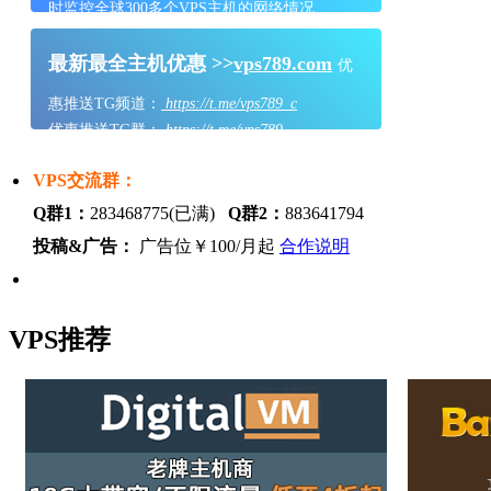
时监控全球300多个VPS主机的网络情况
最新最全主机优惠 >>
vps789.com
优
惠推送TG频道：
https://t.me/vps789_c
优惠推送TG群：
https://t.me/vps789
VPS交流群：
Q群1：
283468775(已满)
Q群2：
883641794
投稿&广告：
广告位￥100/月起
合作说明
VPS推荐