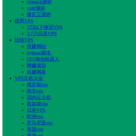
virmach测评
vultr测评
搬瓦工测评
优秀VPS
3刀以下便宜VPS
3-7刀品质VPS
玩转VPS
搭建网站
python/爬虫
QQ/微信机器人
网赚项目
自建网盘
VPS主机大全
俄罗斯vps
南非vps
国内云主机
新加坡vps
日本VPS
欧洲vps
罗马尼亚vps
美国vps
香港vps