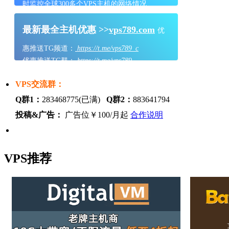
时监控全球300多个VPS主机的网络情况
最新最全主机优惠 >>
vps789.com
优
惠推送TG频道：
https://t.me/vps789_c
优惠推送TG群：
https://t.me/vps789
VPS交流群：
Q群1：
283468775(已满)
Q群2：
883641794
投稿&广告：
广告位￥100/月起
合作说明
VPS推荐