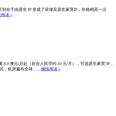
 月流量，区别在于由原生 IP 变成了菲律宾原生家宽IP，价格稍高一点
阅读 »
.9 澳元/月起（折合人民币约 43 元/月），可选原生家宽 IP，
计费方式，机房遍布全球……
继续阅读 »