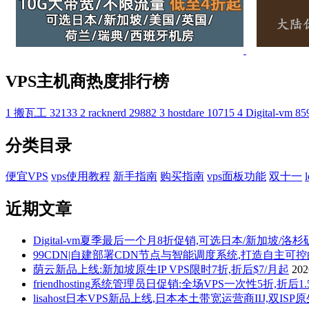
VPS主机商热度排行榜
1
搬瓦工
32133
2
racknerd
29882
3
hostdare
10715
4
Digital-vm
85
分类目录
便宜VPS
vps使用教程
新手指南
购买指南
vps面板功能
双十一
近期文章
Digital-vm夏季最后一个月8折促销,可选日本/新加坡/洛
99CDN|自建部署CDN节点与智能调度系统,打造自主可
荫云新品上线:新加坡原生IP VPS限时7折,折后$7/月起
20
friendhosting系统管理员日促销:全场VPS一次性5折,折
lisahost日本VPS新品上线,日本本土带宽运营商IIJ,双ISP