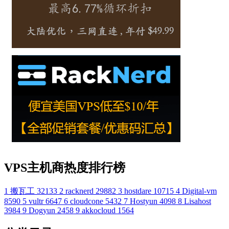
VPS主机商热度排行榜
1
搬瓦工
32133
2
racknerd
29882
3
hostdare
10715
4
Digital-vm
8590
5
vultr
6647
6
cloudcone
5432
7
Hostyun
4098
8
Lisahost
3984
9
Dogyun
2458
9
akkocloud
1564