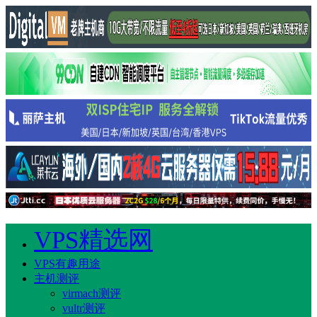
VPS精选网
VPS有趣用途
主机测评
virmach测评
vultr测评