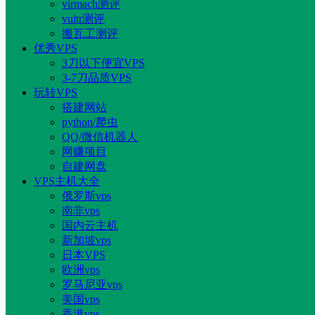
virmach测评
vultr测评
搬瓦工测评
优秀VPS
3刀以下便宜VPS
3-7刀品质VPS
玩转VPS
搭建网站
python/爬虫
QQ/微信机器人
网赚项目
自建网盘
VPS主机大全
俄罗斯vps
南非vps
国内云主机
新加坡vps
日本VPS
欧洲vps
罗马尼亚vps
美国vps
香港vps