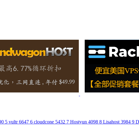
90
5
vultr
6647
6
cloudcone
5432
7
Hostyun
4098
8
Lisahost
3984
9
D