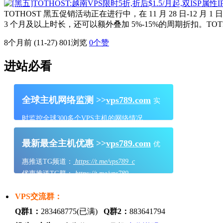
TOTHOST 黑五促销活动正在进行中，在 11 月 28 日-12
3 个月及以上时长，还可以额外叠加 5%-15%的周期折扣。TOT
8个月前 (11-27)
801浏览
0
个赞
进站必看
全球主机网络监测 >>
vps789.com
实
时监控全球300多个VPS主机的网络情况
最新最全主机优惠 >>
vps789.com
优
惠推送TG频道：
https://t.me/vps789_c
优惠推送TG群：
https://t.me/vps789
VPS交流群：
Q群1：
283468775(已满)
Q群2：
883641794