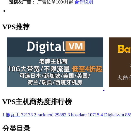
投稿&广告：
广告位￥100/月起
合作说明
VPS推荐
VPS主机商热度排行榜
1
搬瓦工
32133
2
racknerd
29882
3
hostdare
10715
4
Digital-vm
85
分类目录