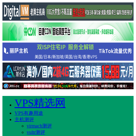
VPS精选网
VPS有趣用途
主机测评
virmach测评
vultr测评