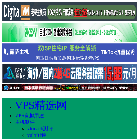
VPS精选网
VPS有趣用途
主机测评
virmach测评
vultr测评