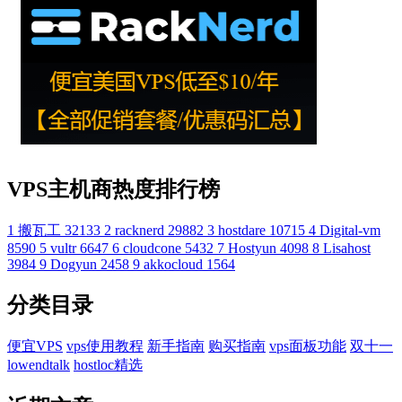
VPS主机商热度排行榜
1
搬瓦工
32133
2
racknerd
29882
3
hostdare
10715
4
Digital-vm
8590
5
vultr
6647
6
cloudcone
5432
7
Hostyun
4098
8
Lisahost
3984
9
Dogyun
2458
9
akkocloud
1564
分类目录
便宜VPS
vps使用教程
新手指南
购买指南
vps面板功能
双十一
lowendtalk
hostloc精选