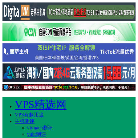
VPS精选网
VPS有趣用途
主机测评
virmach测评
vultr测评