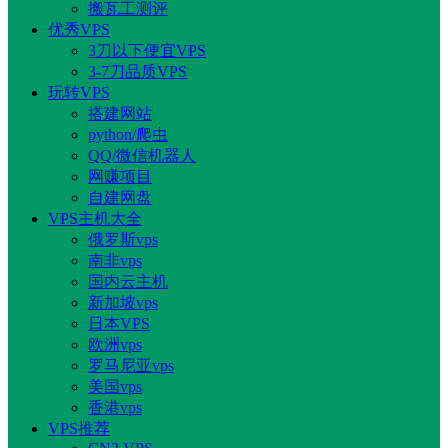
搬瓦工测评
优秀VPS
3刀以下便宜VPS
3-7刀品质VPS
玩转VPS
搭建网站
python/爬虫
QQ/微信机器人
网赚项目
自建网盘
VPS主机大全
俄罗斯vps
南非vps
国内云主机
新加坡vps
日本VPS
欧洲vps
罗马尼亚vps
美国vps
香港vps
VPS推荐