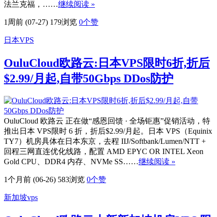
法兰克福，……
继续阅读 »
1周前 (07-27)
179浏览
0
个赞
日本VPS
OuluCloud欧路云:日本VPS限时6折,折后
$2.99/月起,自带50Gbps DDos防护
OuluCloud 欧路云 正在做“感恩回馈 · 全场钜惠”促销活动，特
推出日本 VPS限时 6 折，折后$2.99/月起。日本 VPS（Equinix
TY7）机房具体在日本东京，去程 IIJ/Softbank/Lumen/NTT +
回程三网直连优化线路，配置 AMD EPYC OR INTEL Xeon
Gold CPU、DDR4 内存、NVMe SS……
继续阅读 »
1个月前 (06-26)
583浏览
0
个赞
新加坡vps