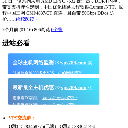
31 日。该系列采用 AMD EPYC 7532 处理器，DDR4 內存，
带宽支持弹性定制，中国优化线路去程软银/Lumen /NTT、回
程中国三网 CMI/4837/CT 直连，且自带 50Gbps DDos 防
护……
继续阅读 »
7个月前 (01-16)
806浏览
0
个赞
进站必看
全球主机网络监测 >>
vps789.com
实
时监控全球300多个VPS主机的网络情况
最新最全主机优惠 >>
vps789.com
优
惠推送TG频道：
https://t.me/vps789_c
优惠推送TG群：
https://t.me/vps789
VPS交流群：
Q群1：
283468775(已满)
Q群2：
883641794