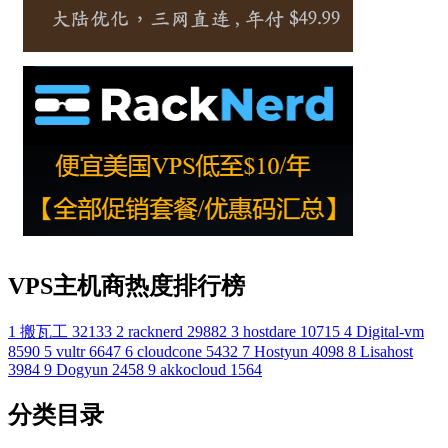
VPS主机商热度排行榜
1
搬瓦工
32133
2
racknerd
29882
3
hostdare
10715
4
Digital-vm
8590
5
vultr
6647
6
cloudcone
5432
7
Hostyun
4098
8
Lisahost
3984
9
Dogyun
2458
9
akkocloud
1564
分类目录