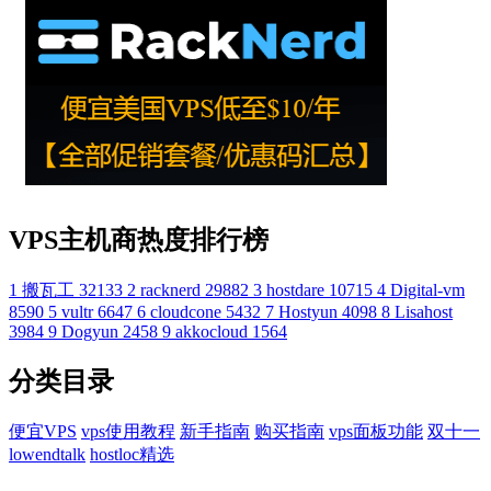
VPS主机商热度排行榜
1
搬瓦工
32133
2
racknerd
29882
3
hostdare
10715
4
Digital-vm
8590
5
vultr
6647
6
cloudcone
5432
7
Hostyun
4098
8
Lisahost
3984
9
Dogyun
2458
9
akkocloud
1564
分类目录
便宜VPS
vps使用教程
新手指南
购买指南
vps面板功能
双十一
lowendtalk
hostloc精选