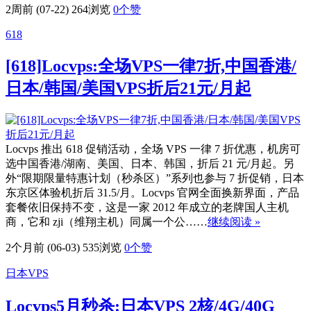
2周前 (07-22)
264浏览
0
个赞
618
[618]Locvps:全场VPS一律7折,中国香港/
日本/韩国/美国VPS折后21元/月起
Locvps 推出 618 促销活动，全场 VPS 一律 7 折优惠，机房可
选中国香港/湖南、美国、日本、韩国，折后 21 元/月起。另
外“限期限量特惠计划（秒杀区）”系列也参与 7 折促销，日本
东京区体验机折后 31.5/月。Locvps 官网全面换新界面，产品
套餐依旧保持不变，这是一家 2012 年成立的老牌国人主机
商，它和 zji（维翔主机）同属一个公……
继续阅读 »
2个月前 (06-03)
535浏览
0
个赞
日本VPS
Locvps5月秒杀:日本VPS 2核/4G/40G