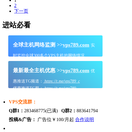
1
2
下一页
进站必看
全球主机网络监测 >>
vps789.com
实
时监控全球300多个VPS主机的网络情况
最新最全主机优惠 >>
vps789.com
优
惠推送TG频道：
https://t.me/vps789_c
优惠推送TG群：
https://t.me/vps789
VPS交流群：
Q群1：
283468775(已满)
Q群2：
883641794
投稿&广告：
广告位￥100/月起
合作说明