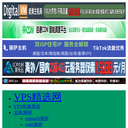
VPS精选网
VPS有趣用途
主机测评
virmach测评
vultr测评