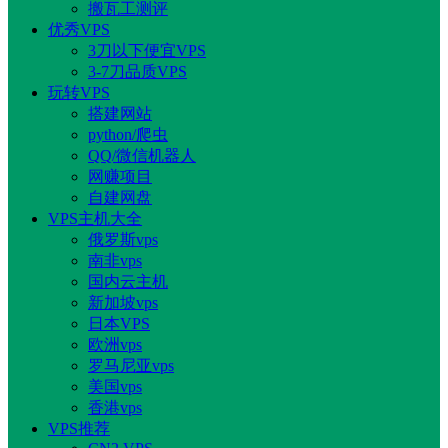
搬瓦工测评
优秀VPS
3刀以下便宜VPS
3-7刀品质VPS
玩转VPS
搭建网站
python/爬虫
QQ/微信机器人
网赚项目
自建网盘
VPS主机大全
俄罗斯vps
南非vps
国内云主机
新加坡vps
日本VPS
欧洲vps
罗马尼亚vps
美国vps
香港vps
VPS推荐