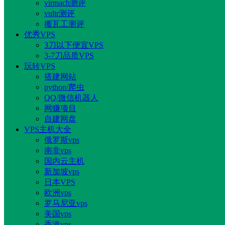
virmach测评
vultr测评
搬瓦工测评
优秀VPS
3刀以下便宜VPS
3-7刀品质VPS
玩转VPS
搭建网站
python/爬虫
QQ/微信机器人
网赚项目
自建网盘
VPS主机大全
俄罗斯vps
南非vps
国内云主机
新加坡vps
日本VPS
欧洲vps
罗马尼亚vps
美国vps
香港vps