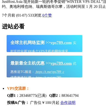
JustHost.Asia 现开始新一轮的冬季促销“WINTER V
约、奥地利维也纳、瑞典斯德哥尔摩，活动时间至 1 月 20 日止。j
7个月前 (01-07)
533浏览
0
个赞
进站必看
全球主机网络监测 >>
vps789.com
实
时监控全球300多个VPS主机的网络情况
最新最全主机优惠 >>
vps789.com
优
惠推送TG频道：
https://t.me/vps789_c
优惠推送TG群：
https://t.me/vps789
VPS交流群：
Q群1：
283468775(已满)
Q群2：
883641794
投稿&广告：
广告位￥100/月起
合作说明