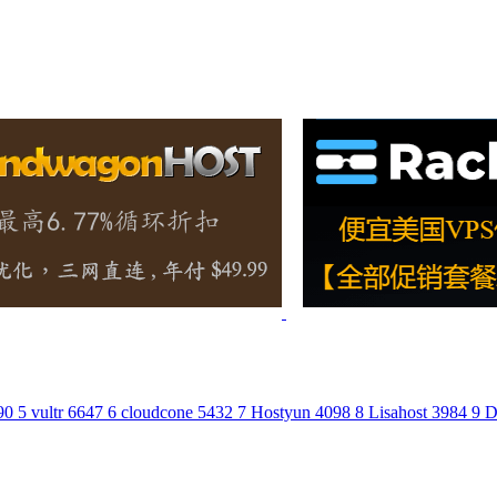
90
5
vultr
6647
6
cloudcone
5432
7
Hostyun
4098
8
Lisahost
3984
9
D