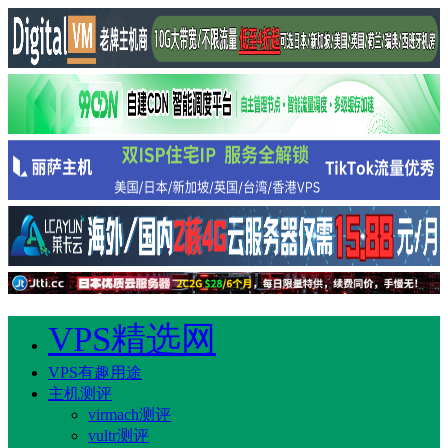
VPS精选网
VPS有趣用途
主机测评
virmach测评
vultr测评