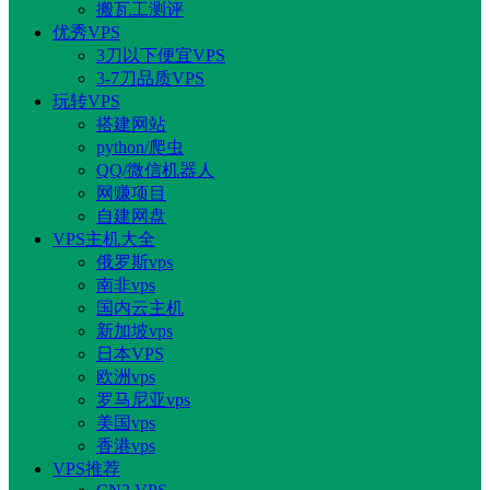
搬瓦工测评
优秀VPS
3刀以下便宜VPS
3-7刀品质VPS
玩转VPS
搭建网站
python/爬虫
QQ/微信机器人
网赚项目
自建网盘
VPS主机大全
俄罗斯vps
南非vps
国内云主机
新加坡vps
日本VPS
欧洲vps
罗马尼亚vps
美国vps
香港vps
VPS推荐