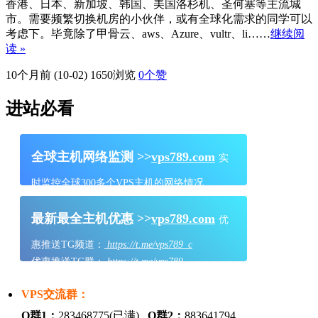
香港、日本、新加坡、韩国、美国洛杉机、圣何塞等主流城
市。需要频繁切换机房的小伙伴，或有全球化需求的同学可以
考虑下。毕竟除了甲骨云、aws、Azure、vultr、li……
继续阅
读 »
10个月前 (10-02)
1650浏览
0
个赞
进站必看
全球主机网络监测 >>
vps789.com
实
时监控全球300多个VPS主机的网络情况
最新最全主机优惠 >>
vps789.com
优
惠推送TG频道：
https://t.me/vps789_c
优惠推送TG群：
https://t.me/vps789
VPS交流群：
Q群1：
283468775(已满)
Q群2：
883641794