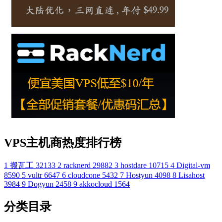
VPS主机商热度排行榜
1
搬瓦工
32133
2
racknerd
29882
3
hostdare
10715
4
Digital-vm
8590
5
vultr
6647
6
cloudcone
5432
7
Hostyun
4098
8
Lisahost
3984
9
Dogyun
2458
9
akkocloud
1564
分类目录