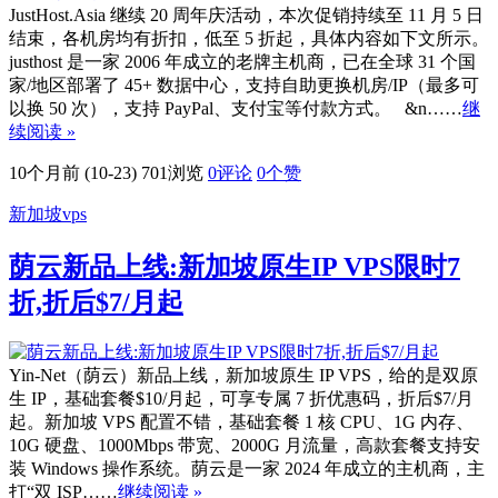
JustHost.Asia 继续 20 周年庆活动，本次促销持续至 11 月 5 日
结束，各机房均有折扣，低至 5 折起，具体内容如下文所示。
justhost 是一家 2006 年成立的老牌主机商，已在全球 31 个国
家/地区部署了 45+ 数据中心，支持自助更换机房/IP（最多可
以换 50 次），支持 PayPal、支付宝等付款方式。 &n……
继
续阅读 »
10个月前 (10-23)
701浏览
0评论
0
个赞
新加坡vps
荫云新品上线:新加坡原生IP VPS限时7
折,折后$7/月起
Yin-Net（荫云）新品上线，新加坡原生 IP VPS，给的是双原
生 IP，基础套餐$10/月起，可享专属 7 折优惠码，折后$7/月
起。新加坡 VPS 配置不错，基础套餐 1 核 CPU、1G 内存、
10G 硬盘、1000Mbps 带宽、2000G 月流量，高款套餐支持安
装 Windows 操作系统。荫云是一家 2024 年成立的主机商，主
打“双 ISP……
继续阅读 »