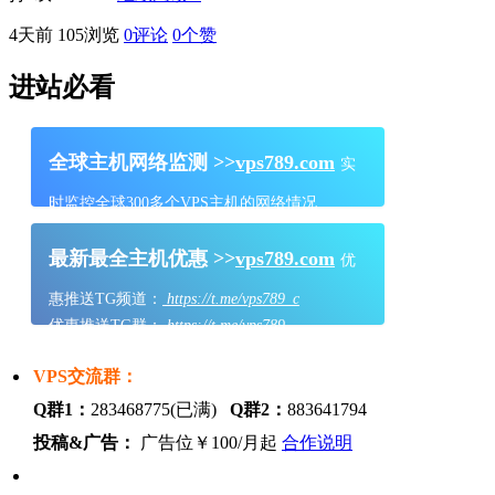
4天前
105浏览
0评论
0
个赞
进站必看
全球主机网络监测 >>
vps789.com
实
时监控全球300多个VPS主机的网络情况
最新最全主机优惠 >>
vps789.com
优
惠推送TG频道：
https://t.me/vps789_c
优惠推送TG群：
https://t.me/vps789
VPS交流群：
Q群1：
283468775(已满)
Q群2：
883641794
投稿&广告：
广告位￥100/月起
合作说明