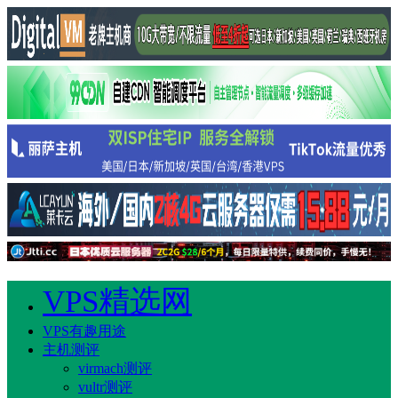
VPS精选网
VPS有趣用途
主机测评
virmach测评
vultr测评