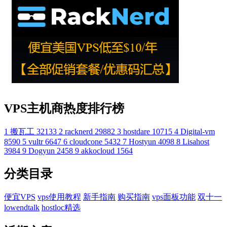
VPS主机商热度排行榜
1
搬瓦工
32133
2
racknerd
29882
3
hostdare
10715
4
Digital-vm
8590
5
vultr
6647
6
cloudcone
5432
7
Hostyun
4098
8
Lisahost
3984
9
Dogyun
2458
9
akkocloud
1564
分类目录
便宜VPS
vps使用教程
新手指南
购买指南
vps面板功能
双十一
lowendtalk
hostloc精选