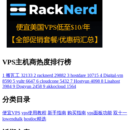
VPS主机商热度排行榜
1
搬瓦工
32133
2
racknerd
29882
3
hostdare
10715
4
Digital-vm
8590
5
vultr
6647
6
cloudcone
5432
7
Hostyun
4098
8
Lisahost
3984
9
Dogyun
2458
9
akkocloud
1564
分类目录
便宜VPS
vps使用教程
新手指南
购买指南
vps面板功能
双十一
lowendtalk
hostloc精选