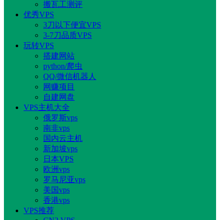
搬瓦工测评
优秀VPS
3刀以下便宜VPS
3-7刀品质VPS
玩转VPS
搭建网站
python/爬虫
QQ/微信机器人
网赚项目
自建网盘
VPS主机大全
俄罗斯vps
南非vps
国内云主机
新加坡vps
日本VPS
欧洲vps
罗马尼亚vps
美国vps
香港vps
VPS推荐