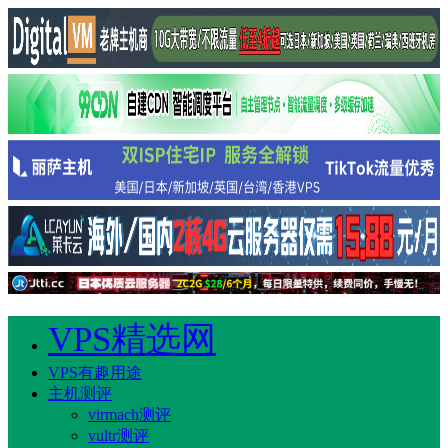
VPS精选网
VPS有趣用途
主机测评
virmach测评
vultr测评