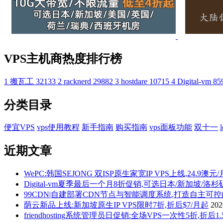
VPS主机商热度排行榜
1
搬瓦工
32133
2
racknerd
29882
3
hostdare
10715
4
Digital-vm
85
分类目录
便宜VPS
vps使用教程
新手指南
购买指南
vps面板功能
双十一
近期文章
WePC:韩国SEJONG 双ISP原生家宽IP VPS上线,24.9澳元
Digital-vm夏季最后一个月8折促销,可选日本/新加坡/洛
99CDN|自建部署CDN节点与智能调度系统,打造自主可
荫云新品上线:新加坡原生IP VPS限时7折,折后$7/月起
20
friendhosting系统管理员日促销:全场VPS一次性5折,折