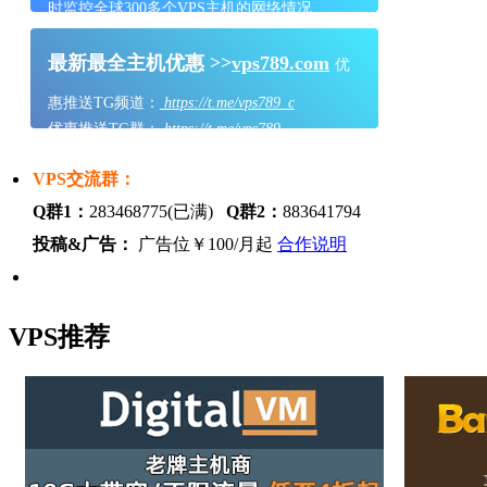
时监控全球300多个VPS主机的网络情况
最新最全主机优惠 >>
vps789.com
优
惠推送TG频道：
https://t.me/vps789_c
优惠推送TG群：
https://t.me/vps789
VPS交流群：
Q群1：
283468775(已满)
Q群2：
883641794
投稿&广告：
广告位￥100/月起
合作说明
VPS推荐