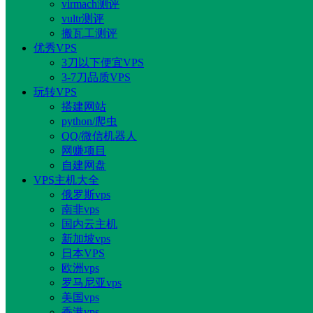
virmach测评
vultr测评
搬瓦工测评
优秀VPS
3刀以下便宜VPS
3-7刀品质VPS
玩转VPS
搭建网站
python/爬虫
QQ/微信机器人
网赚项目
自建网盘
VPS主机大全
俄罗斯vps
南非vps
国内云主机
新加坡vps
日本VPS
欧洲vps
罗马尼亚vps
美国vps
香港vps