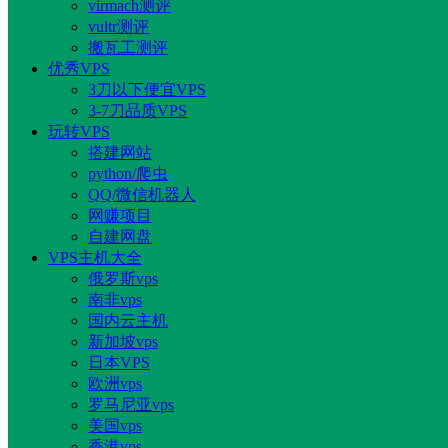
virmach测评
vultr测评
搬瓦工测评
优秀VPS
3刀以下便宜VPS
3-7刀品质VPS
玩转VPS
搭建网站
python/爬虫
QQ/微信机器人
网赚项目
自建网盘
VPS主机大全
俄罗斯vps
南非vps
国内云主机
新加坡vps
日本VPS
欧洲vps
罗马尼亚vps
美国vps
香港vps