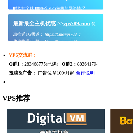
时监控全球300多个VPS主机的网络情况
最新最全主机优惠 >>
vps789.com
优
惠推送TG频道：
https://t.me/vps789_c
优惠推送TG群：
https://t.me/vps789
VPS交流群：
Q群1：
283468775(已满)
Q群2：
883641794
投稿&广告：
广告位￥100/月起
合作说明
VPS推荐