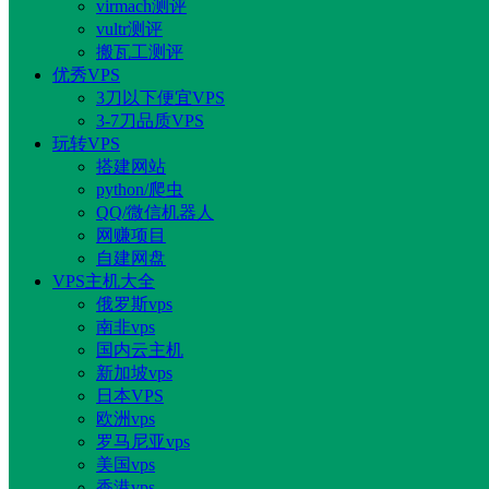
virmach测评
vultr测评
搬瓦工测评
优秀VPS
3刀以下便宜VPS
3-7刀品质VPS
玩转VPS
搭建网站
python/爬虫
QQ/微信机器人
网赚项目
自建网盘
VPS主机大全
俄罗斯vps
南非vps
国内云主机
新加坡vps
日本VPS
欧洲vps
罗马尼亚vps
美国vps
香港vps