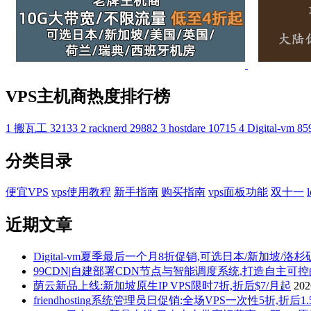
VPS主机商热度排行榜
1
搬瓦工
32133
2
racknerd
29882
3
hostdare
10715
4
Digital-vm
85
分类目录
便宜VPS
vps使用教程
新手指南
购买指南
vps面板功能
双十一
近期文章
Digital-vm夏季最后一个月8折促销,可选日本/新加坡/洛
99CDN|自建部署CDN节点与智能调度系统,打造自主可
荫云新品上线:新加坡原生IP VPS限时7折,折后$7/月起
20
friendhosting系统管理员日促销:全场VPS一次性5折,折