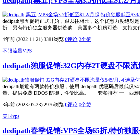
dedipath[黑五]:VPS全场3.5折低至$1.
dedipath黑五促销正式开始，跟以往相比，这个优惠力度绝对是他
折，另有特价独立服务器供选购，美国多个机房可选，支持支付宝、pa
4年前 (2022-11-21)
3381浏览
0评论
2
个赞
不限流量VPS
dedipath独服促销:32G内存2T硬盘不限
dedipath最近有两款特价独服，使用 dedipath 优惠码
量、提供免费 DDOS 防御，性价比高。 套餐推荐 一、西雅图/
3年前 (2023-05-23)
2976浏览
0评论
0
个赞
美国vps
dedipath春季促销:VPS全场65折,特价独