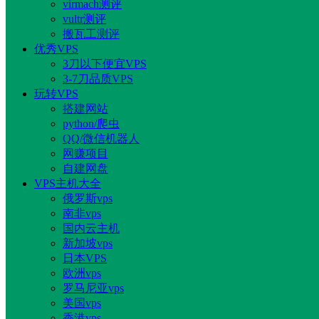
virmach测评
vultr测评
搬瓦工测评
优秀VPS
3刀以下便宜VPS
3-7刀品质VPS
玩转VPS
搭建网站
python/爬虫
QQ/微信机器人
网赚项目
自建网盘
VPS主机大全
俄罗斯vps
南非vps
国内云主机
新加坡vps
日本VPS
欧洲vps
罗马尼亚vps
美国vps
香港vps