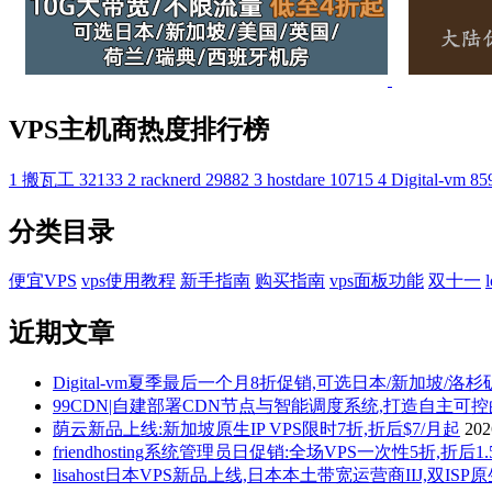
VPS主机商热度排行榜
1
搬瓦工
32133
2
racknerd
29882
3
hostdare
10715
4
Digital-vm
85
分类目录
便宜VPS
vps使用教程
新手指南
购买指南
vps面板功能
双十一
近期文章
Digital-vm夏季最后一个月8折促销,可选日本/新加坡/洛
99CDN|自建部署CDN节点与智能调度系统,打造自主可
荫云新品上线:新加坡原生IP VPS限时7折,折后$7/月起
20
friendhosting系统管理员日促销:全场VPS一次性5折,折
lisahost日本VPS新品上线,日本本土带宽运营商IIJ,双ISP