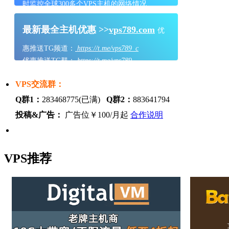
时监控全球300多个VPS主机的网络情况
最新最全主机优惠 >>
vps789.com
优
惠推送TG频道：
https://t.me/vps789_c
优惠推送TG群：
https://t.me/vps789
VPS交流群：
Q群1：
283468775(已满)
Q群2：
883641794
投稿&广告：
广告位￥100/月起
合作说明
VPS推荐