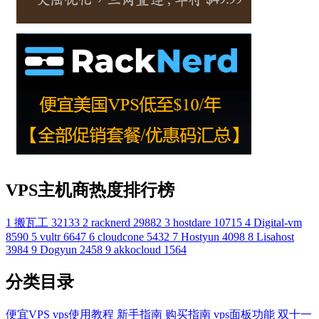
VPS主机商热度排行榜
1
搬瓦工
32133
2
racknerd
29882
3
hostdare
10715
4
Digital-vm
8590
5
vultr
6647
6
cloudcone
5432
7
Hostyun
4098
8
Lisahost
3984
9
Dogyun
2458
9
akkocloud
1564
分类目录
便宜VPS
vps使用教程
新手指南
购买指南
vps面板功能
双十一