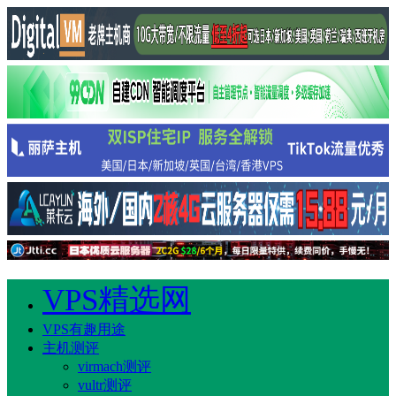
VPS精选网
VPS有趣用途
主机测评
virmach测评
vultr测评