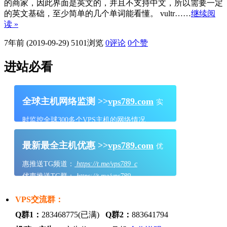
的商家，因此界面是英文的，并且不支持中文，所以需要一定
的英文基础，至少简单的几个单词能看懂。 vultr……
继续阅
读 »
7年前 (2019-09-29)
5101浏览
0评论
0
个赞
进站必看
全球主机网络监测 >>
vps789.com
实
时监控全球300多个VPS主机的网络情况
最新最全主机优惠 >>
vps789.com
优
惠推送TG频道：
https://t.me/vps789_c
优惠推送TG群：
https://t.me/vps789
VPS交流群：
Q群1：
283468775(已满)
Q群2：
883641794