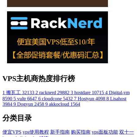
VPS主机商热度排行榜
1
搬瓦工
32133
2
racknerd
29882
3
hostdare
10715
4
Digital-vm
8590
5
vultr
6647
6
cloudcone
5432
7
Hostyun
4098
8
Lisahost
3984
9
Dogyun
2458
9
akkocloud
1564
分类目录
便宜VPS
vps使用教程
新手指南
购买指南
vps面板功能
双十一