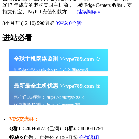
2017 年成立的老牌美国主机商，已被 Edge Centers 收购，支
持支付宝、PayPal 充值付款方……
继续阅读 »
8个月前 (12-10)
590浏览
0评论
0
个赞
进站必看
全球主机网络监测 >>
vps789.com
实
时监控全球300多个VPS主机的网络情况
最新最全主机优惠 >>
vps789.com
优
惠推送TG频道：
https://t.me/vps789_c
优惠推送TG群：
https://t.me/vps789
VPS交流群：
Q群1：
283468775(已满)
Q群2：
883641794
投稿&广告：
广告位￥100/月起
合作说明