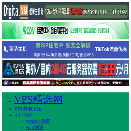
VPS精选网
VPS有趣用途
主机测评
virmach测评
vultr测评