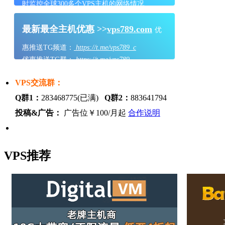
时监控全球300多个VPS主机的网络情况
最新最全主机优惠 >>
vps789.com
优
惠推送TG频道：
https://t.me/vps789_c
优惠推送TG群：
https://t.me/vps789
VPS交流群：
Q群1：
283468775(已满)
Q群2：
883641794
投稿&广告：
广告位￥100/月起
合作说明
VPS推荐