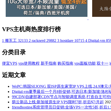
VPS主机商热度排行榜
1
搬瓦工
32133
2
racknerd
29882
3
hostdare
10715
4
Digital-vm
85
分类目录
便宜VPS
vps使用教程
新手指南
购买指南
vps面板功能
双十一
近期文章
WePC:韩国SEJONG 双ISP原生家宽IP VPS上线,24.9澳元
Digital-vm夏季最后一个月8折促销,可选日本/新加坡/洛
99CDN|自建部署CDN节点与智能调度系统,打造自主可
荫云新品上线:新加坡原生IP VPS限时7折,折后$7/月起
20
friendhosting系统管理员日促销:全场VPS一次性5折,折