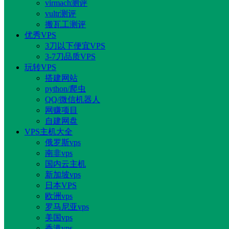
virmach测评
vultr测评
搬瓦工测评
优秀VPS
3刀以下便宜VPS
3-7刀品质VPS
玩转VPS
搭建网站
python/爬虫
QQ/微信机器人
网赚项目
自建网盘
VPS主机大全
俄罗斯vps
南非vps
国内云主机
新加坡vps
日本VPS
欧洲vps
罗马尼亚vps
美国vps
香港vps