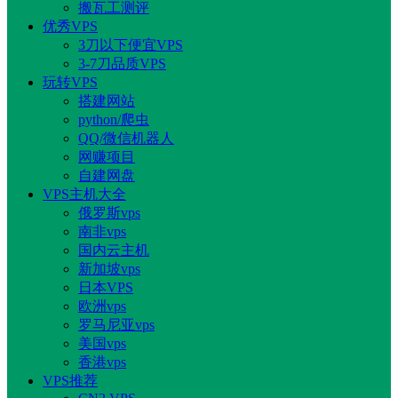
搬瓦工测评
优秀VPS
3刀以下便宜VPS
3-7刀品质VPS
玩转VPS
搭建网站
python/爬虫
QQ/微信机器人
网赚项目
自建网盘
VPS主机大全
俄罗斯vps
南非vps
国内云主机
新加坡vps
日本VPS
欧洲vps
罗马尼亚vps
美国vps
香港vps
VPS推荐