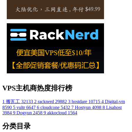
VPS主机商热度排行榜
1
搬瓦工
32133
2
racknerd
29882
3
hostdare
10715
4
Digital-vm
8590
5
vultr
6647
6
cloudcone
5432
7
Hostyun
4098
8
Lisahost
3984
9
Dogyun
2458
9
akkocloud
1564
分类目录