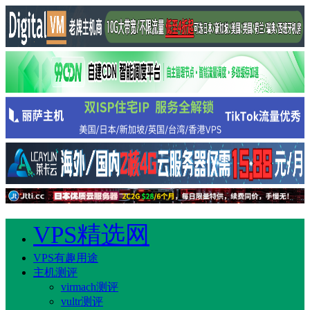
VPS精选网
VPS有趣用途
主机测评
virmach测评
vultr测评