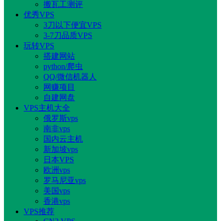
搬瓦工测评
优秀VPS
3刀以下便宜VPS
3-7刀品质VPS
玩转VPS
搭建网站
python/爬虫
QQ/微信机器人
网赚项目
自建网盘
VPS主机大全
俄罗斯vps
南非vps
国内云主机
新加坡vps
日本VPS
欧洲vps
罗马尼亚vps
美国vps
香港vps
VPS推荐