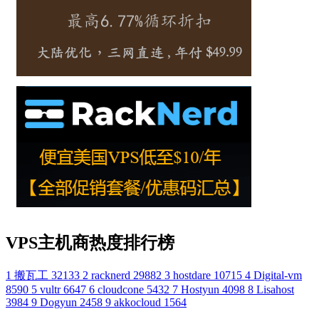
VPS主机商热度排行榜
1
搬瓦工
32133
2
racknerd
29882
3
hostdare
10715
4
Digital-vm
8590
5
vultr
6647
6
cloudcone
5432
7
Hostyun
4098
8
Lisahost
3984
9
Dogyun
2458
9
akkocloud
1564