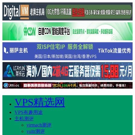
VPS精选网
VPS有趣用途
主机测评
virmach测评
vultr测评