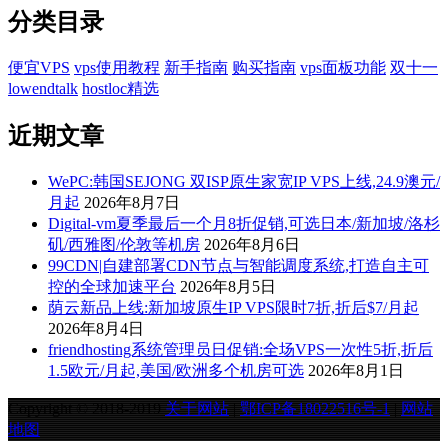
分类目录
便宜VPS
vps使用教程
新手指南
购买指南
vps面板功能
双十一
lowendtalk
hostloc精选
近期文章
WePC:韩国SEJONG 双ISP原生家宽IP VPS上线,24.9澳元/
月起
2026年8月7日
Digital-vm夏季最后一个月8折促销,可选日本/新加坡/洛杉
矶/西雅图/伦敦等机房
2026年8月6日
99CDN|自建部署CDN节点与智能调度系统,打造自主可
控的全球加速平台
2026年8月5日
荫云新品上线:新加坡原生IP VPS限时7折,折后$7/月起
2026年8月4日
friendhosting系统管理员日促销:全场VPS一次性5折,折后
1.5欧元/月起,美国/欧洲多个机房可选
2026年8月1日
Copyright © 2018-2019
关于网站
|
鄂ICP备18022516号-1
|
网站
地图