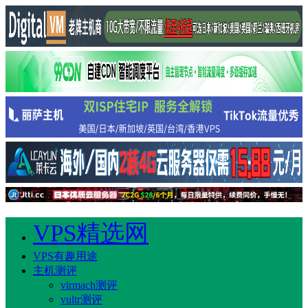
VPS精选网
VPS有趣用途
主机测评
virmach测评
vultr测评