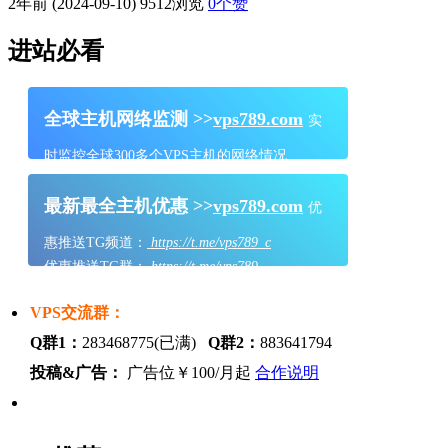
2年前 (2024-09-10)
9512浏览
0
个赞
进站必看
全球主机网络监测 >>
vps789.com
实
时监控全球300多个VPS主机的网络情况
最新最全主机优惠 >>
vps789.com
优
惠推送TG频道：
https://t.me/vps789_c
优惠推送TG群：
https://t.me/vps789
VPS交流群：
Q群1：
283468775(已满)
Q群2：
883641794
投稿&广告：
广告位￥100/月起
合作说明