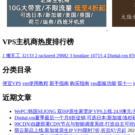
VPS主机商热度排行榜
1
搬瓦工
32133
2
racknerd
29882
3
hostdare
10715
4
Digital-vm
85
分类目录
便宜VPS
vps使用教程
新手指南
购买指南
vps面板功能
双十一
近期文章
WePC:韩国SEJONG 双ISP原生家宽IP VPS上线,24.9澳元
Digital-vm夏季最后一个月8折促销,可选日本/新加坡/洛
99CDN|自建部署CDN节点与智能调度系统,打造自主可
荫云新品上线:新加坡原生IP VPS限时7折,折后$7/月起
20