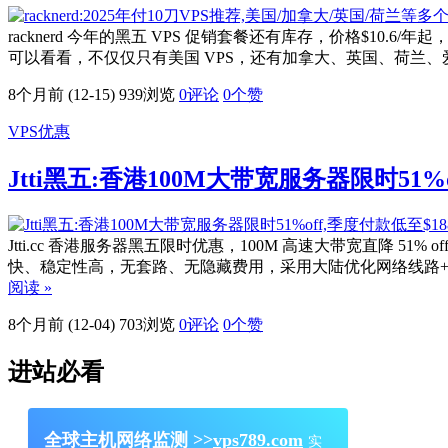
racknerd 今年的黑五 VPS 促销套餐还有库存，价格$10.6/
可以看看，不仅仅只有美国 VPS，还有加拿大、英国、荷兰、爱尔兰
8个月前 (12-15)
939浏览
0评论
0
个赞
VPS优惠
Jtti黑五:香港100M大带宽服务器限时51%
Jtti.cc 香港服务器黑五限时优惠，100M 高速大带宽直降 
快、稳定性高，无套路、无隐藏费用，采用大陆优化网络线路
阅读 »
8个月前 (12-04)
703浏览
0评论
0
个赞
进站必看
全球主机网络监测 >>
vps789.com
实