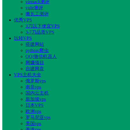
virmach测评
vultr测评
搬瓦工测评
优秀VPS
3刀以下便宜VPS
3-7刀品质VPS
玩转VPS
搭建网站
python/爬虫
QQ/微信机器人
网赚项目
自建网盘
VPS主机大全
俄罗斯vps
南非vps
国内云主机
新加坡vps
日本VPS
欧洲vps
罗马尼亚vps
美国vps
香港vps