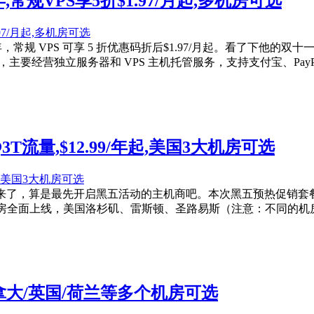
99/年,常规VPS享5折$1.97/月起,多机房可选
.99/年，常规 VPS 可享 5 折优惠码折后$1.97/月起。看
外主机商，主要经营独立服务器和 VPS 主机托管服务，支持支付宝、PayP
bps@3T流量,$12.99/年起,美国3大机房可选
了，算是最先开启黑五活动的主机商吧。本次黑五预热促销套餐全面升级，基
了，三大机房全面上线，美国洛杉矶、雷斯顿、圣路易斯（注意：不同
国/加拿大/英国/荷兰等多个机房可选