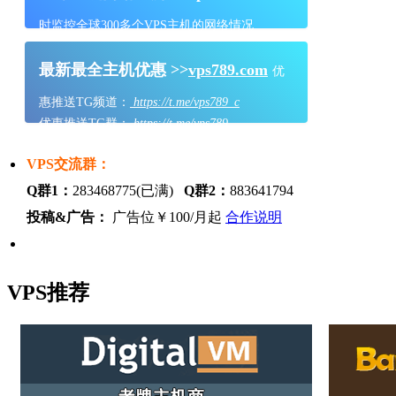
时监控全球300多个VPS主机的网络情况
最新最全主机优惠 >>
vps789.com
优
惠推送TG频道：
https://t.me/vps789_c
优惠推送TG群：
https://t.me/vps789
VPS交流群：
Q群1：
283468775(已满)
Q群2：
883641794
投稿&广告：
广告位￥100/月起
合作说明
VPS推荐