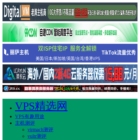
VPS精选网
VPS有趣用途
主机测评
virmach测评
vultr测评