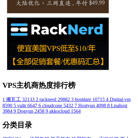
VPS主机商热度排行榜
1
搬瓦工
32133
2
racknerd
29882
3
hostdare
10715
4
Digital-vm
8590
5
vultr
6647
6
cloudcone
5432
7
Hostyun
4098
8
Lisahost
3984
9
Dogyun
2458
9
akkocloud
1564
分类目录