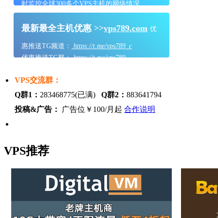
时监控全球300多个VPS主机的网络情况
最新最全主机优惠 >>
vps789.com
优
惠推送TG频道：
https://t.me/vps789_c
优惠推送TG群：
https://t.me/vps789
VPS交流群：
Q群1：
283468775(已满)
Q群2：
883641794
投稿&广告：
广告位￥100/月起
合作说明
VPS推荐