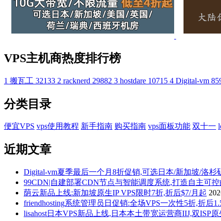
VPS主机商热度排行榜
1
搬瓦工
32133
2
racknerd
29882
3
hostdare
10715
4
Digital-vm
85
分类目录
便宜VPS
vps使用教程
新手指南
购买指南
vps面板功能
双十一
近期文章
Digital-vm夏季最后一个月8折促销,可选日本/新加坡/洛
99CDN|自建部署CDN节点与智能调度系统,打造自主可
荫云新品上线:新加坡原生IP VPS限时7折,折后$7/月起
20
friendhosting系统管理员日促销:全场VPS一次性5折,折
lisahost日本VPS新品上线,日本本土带宽运营商IIJ,双ISP