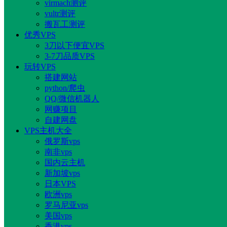
virmach测评
vultr测评
搬瓦工测评
优秀VPS
3刀以下便宜VPS
3-7刀品质VPS
玩转VPS
搭建网站
python/爬虫
QQ/微信机器人
网赚项目
自建网盘
VPS主机大全
俄罗斯vps
南非vps
国内云主机
新加坡vps
日本VPS
欧洲vps
罗马尼亚vps
美国vps
香港vps