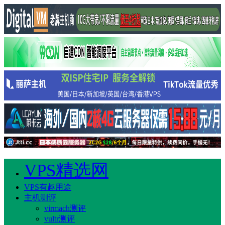
VPS精选网
VPS有趣用途
主机测评
virmach测评
vultr测评