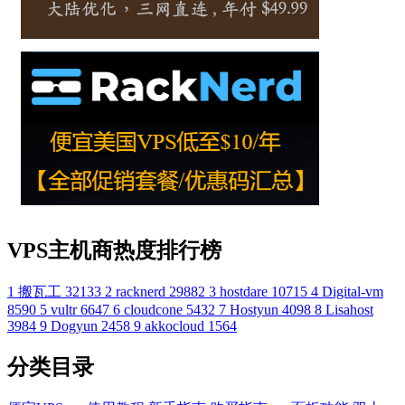
VPS主机商热度排行榜
1
搬瓦工
32133
2
racknerd
29882
3
hostdare
10715
4
Digital-vm
8590
5
vultr
6647
6
cloudcone
5432
7
Hostyun
4098
8
Lisahost
3984
9
Dogyun
2458
9
akkocloud
1564
分类目录