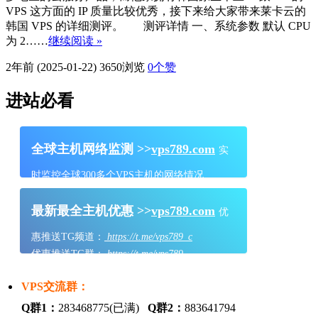
VPS 这方面的 IP 质量比较优秀，接下来给大家带来莱卡云的
韩国 VPS 的详细测评。 测评详情 一、系统参数 默认 CPU
为 2……
继续阅读 »
2年前 (2025-01-22)
3650浏览
0
个赞
进站必看
全球主机网络监测 >>
vps789.com
实
时监控全球300多个VPS主机的网络情况
最新最全主机优惠 >>
vps789.com
优
惠推送TG频道：
https://t.me/vps789_c
优惠推送TG群：
https://t.me/vps789
VPS交流群：
Q群1：
283468775(已满)
Q群2：
883641794