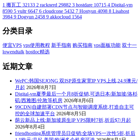
1
搬瓦工
32133
2
racknerd
29882
3
hostdare
10715
4
Digital-vm
8590
5
vultr
6647
6
cloudcone
5432
7
Hostyun
4098
8
Lisahost
3984
9
Dogyun
2458
9
akkocloud
1564
分类目录
便宜VPS
vps使用教程
新手指南
购买指南
vps面板功能
双十一
lowendtalk
hostloc精选
近期文章
WePC:韩国SEJONG 双ISP原生家宽IP VPS上线,24.9澳元/
月起
2026年8月7日
Digital-vm夏季最后一个月8折促销,可选日本/新加坡/洛杉
矶/西雅图/伦敦等机房
2026年8月6日
99CDN|自建部署CDN节点与智能调度系统,打造自主可
控的全球加速平台
2026年8月5日
荫云新品上线:新加坡原生IP VPS限时7折,折后$7/月起
2026年8月4日
friendhosting系统管理员日促销:全场VPS一次性5折,折后
1.5欧元/月起,美国/欧洲多个机房可选
2026年8月1日