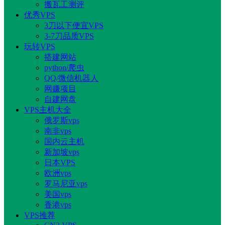
搬瓦工测评
优秀VPS
3刀以下便宜VPS
3-7刀品质VPS
玩转VPS
搭建网站
python/爬虫
QQ/微信机器人
网赚项目
自建网盘
VPS主机大全
俄罗斯vps
南非vps
国内云主机
新加坡vps
日本VPS
欧洲vps
罗马尼亚vps
美国vps
香港vps
VPS推荐