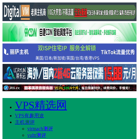
VPS精选网
VPS有趣用途
主机测评
virmach测评
vultr测评