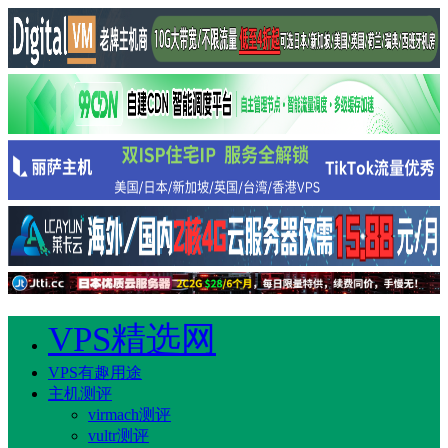
VPS精选网
VPS有趣用途
主机测评
virmach测评
vultr测评