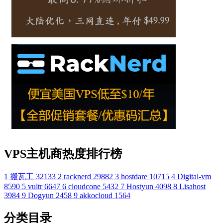
VPS主机商热度排行榜
1
搬瓦工
32133
2
racknerd
29882
3
hostdare
10715
4
Digital-vm
8590
5
vultr
6647
6
cloudcone
5432
7
Hostyun
4098
8
Lisahost
3984
9
Dogyun
2458
9
akkocloud
1564
分类目录