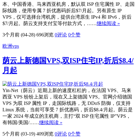
本、中国香港、马来西亚机房，默认双 ISP 住宅属性 IP、走国
际线路，使用专属 7 折优惠码折后$7/月起。另有原生 IP
VPS，仅可选择台湾机房，提供台湾原生 IPv4 和 IPv6，折后
$7/月起。荫云支持支付宝等付款方式，……
继续阅读 »
3个月前 (04-28)
696浏览
0评论
0
个赞
欧洲vps
荫云上新德国VPS,双ISP住宅IP,折后$8.4/
月起
Yin-Net（荫云）近期上新的速度杠杠的，在法国 VPS、马来
西亚 VPS 纷纷上架后，现在又上架德国 VPS。官网介绍德国
VPS 为双 ISP 属性 IP，走国际线路，无 DDoS 防御，仅支持
Linux 系统，当前可享受 7 折优惠码，折后$8.4/月起。荫云是
一家 2024 年成立的主机商，主打“双 ISP 住宅属性 IP”VPS，
有韩国/美国/……
继续阅读 »
5个月前 (03-19)
409浏览
0评论
0
个赞