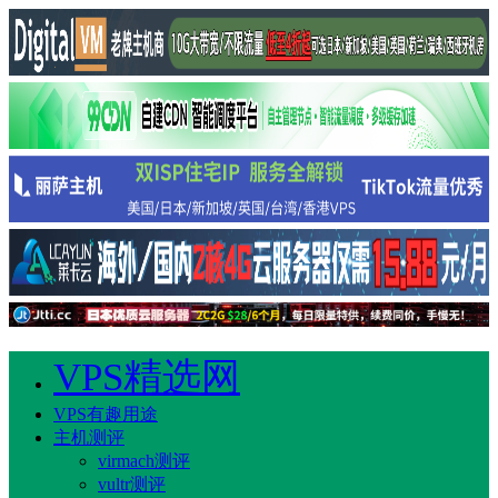
VPS精选网
VPS有趣用途
主机测评
virmach测评
vultr测评