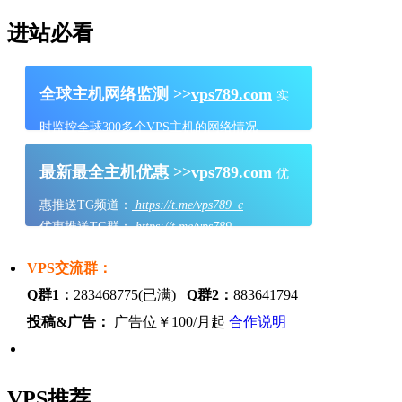
进站必看
全球主机网络监测 >>
vps789.com
实
时监控全球300多个VPS主机的网络情况
最新最全主机优惠 >>
vps789.com
优
惠推送TG频道：
https://t.me/vps789_c
优惠推送TG群：
https://t.me/vps789
VPS交流群：
Q群1：
283468775(已满)
Q群2：
883641794
投稿&广告：
广告位￥100/月起
合作说明
VPS推荐