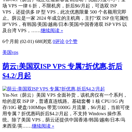
场 VPS 一律 6 折，不限机房，折后$6/月起，可选双 ISP
VPS，还提供多 IP 型 VPS，此次优惠限量 500 个名额用完即
止。荫云是一家 2024 年成立的主机商，主打“双 ISP 住宅属性
IP”VPS，有韩国/美国/越南/日本/英国/中国香港双 ISP VPS 以
及台湾 VPS，……
继续阅读 »
6个月前 (02-01)
688浏览
0评论
0
个赞
美国vps
荫云:美国双ISP VPS 专属7折优惠,折后
$4.2/月起
Yin-Net（荫云）美国 VPS 全面补货，该机房仅有一个系列，
给的是双 ISP IP，普通直连线路。基础套餐 1 核 CPU/1G 内
存/10G 硬盘/100Mbps 带宽/1000G 月流量，$6/月起，当前可使
用专属 7 折优惠码折后$4.2/月起，不支持 Windows 操作系
统。除了美国 VPS，荫云还提供中国香港/韩国/越南/日本/马
来西亚/英……
继续阅读 »