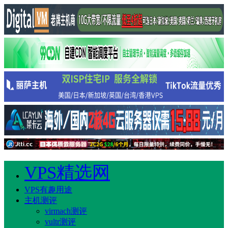
VPS精选网
VPS有趣用途
主机测评
virmach测评
vultr测评