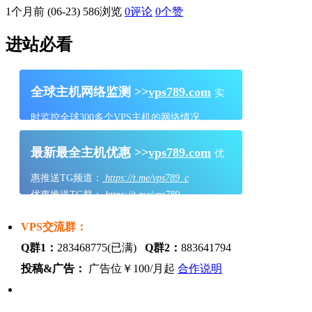
1个月前 (06-23)
586浏览
0评论
0
个赞
进站必看
全球主机网络监测 >>
vps789.com
实
时监控全球300多个VPS主机的网络情况
最新最全主机优惠 >>
vps789.com
优
惠推送TG频道：
https://t.me/vps789_c
优惠推送TG群：
https://t.me/vps789
VPS交流群：
Q群1：
283468775(已满)
Q群2：
883641794
投稿&广告：
广告位￥100/月起
合作说明