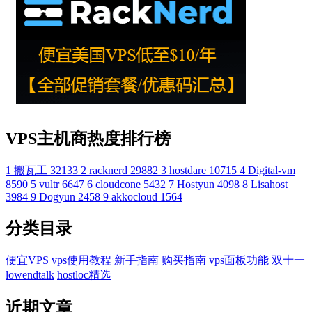
VPS主机商热度排行榜
1
搬瓦工
32133
2
racknerd
29882
3
hostdare
10715
4
Digital-vm
8590
5
vultr
6647
6
cloudcone
5432
7
Hostyun
4098
8
Lisahost
3984
9
Dogyun
2458
9
akkocloud
1564
分类目录
便宜VPS
vps使用教程
新手指南
购买指南
vps面板功能
双十一
lowendtalk
hostloc精选
近期文章