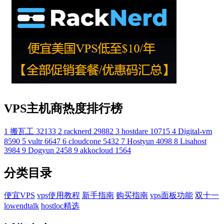
VPS主机商热度排行榜
1
搬瓦工
32133
2
racknerd
29882
3
hostdare
10715
4
Digital-vm
8590
5
vultr
6647
6
cloudcone
5432
7
Hostyun
4098
8
Lisahost
3984
9
Dogyun
2458
9
akkocloud
1564
分类目录
便宜VPS
vps使用教程
新手指南
购买指南
vps面板功能
双十一
lowendtalk
hostloc精选