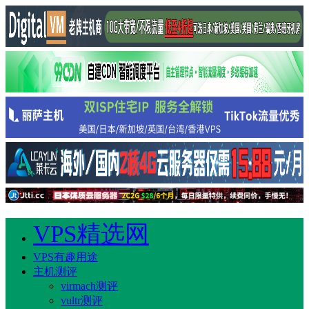
VPS精选网
VPS有趣用途
主机测评
virmach测评
vultr测评