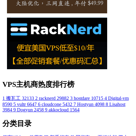
VPS主机商热度排行榜
1
搬瓦工
32133
2
racknerd
29882
3
hostdare
10715
4
Digital-vm
8590
5
vultr
6647
6
cloudcone
5432
7
Hostyun
4098
8
Lisahost
3984
9
Dogyun
2458
9
akkocloud
1564
分类目录