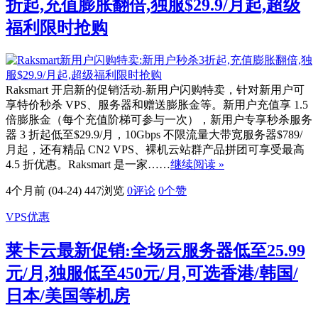
折起,充值膨胀翻倍,独服$29.9/月起,超级
福利限时抢购
Raksmart 开启新的促销活动-新用户闪购特卖，针对新用户可
享特价秒杀 VPS、服务器和赠送膨胀金等。新用户充值享 1.5
倍膨胀金（每个充值阶梯可参与一次），新用户专享秒杀服务
器 3 折起低至$29.9/月，10Gbps 不限流量大带宽服务器$789/
月起，还有精品 CN2 VPS、裸机云站群产品拼团可享受最高
4.5 折优惠。Raksmart 是一家……
继续阅读 »
4个月前 (04-24)
447浏览
0评论
0
个赞
VPS优惠
莱卡云最新促销:全场云服务器低至25.99
元/月,独服低至450元/月,可选香港/韩国/
日本/美国等机房