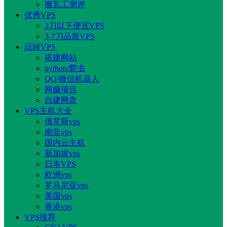
搬瓦工测评
优秀VPS
3刀以下便宜VPS
3-7刀品质VPS
玩转VPS
搭建网站
python/爬虫
QQ/微信机器人
网赚项目
自建网盘
VPS主机大全
俄罗斯vps
南非vps
国内云主机
新加坡vps
日本VPS
欧洲vps
罗马尼亚vps
美国vps
香港vps
VPS推荐