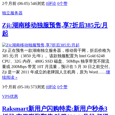
2个月前 (06-05)
546浏览
0评论
0
个赞
独立服务器
Zji:湖南移动独服预售,享7折后385元/月
起
Zji 正在预售一款湖南独立服务器，移动骨干网，折后价格为
385 元/月（3850 元/年）。该款独服配置为 Intel Gold 6248
CPU、32G 内存、480G SSD 磁盘、50Mbps 独享带宽不限流
量或 200Mbps 带宽 10T 月流量，预计在 5 月 30 日之前交付。
Zji 是一家 2011 年成立的老牌国人主机商，原为 Word……
继
续阅读 »
3个月前 (05-18)
573浏览
0评论
0
个赞
VPS优惠
Raksmart新用户闪购特卖:新用户秒杀3