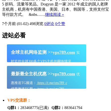
5 折码、流量等奖品。Dogyun 是一家 2012 年成立的国人老牌
主机商，机房有中国香港、美国、日本、韩国等，支持支付宝
等付款方式。 &nbs……
继续阅读 »
7个月前 (01-02)
498浏览
0评论
0
个赞
进站必看
全球主机网络监测 >>
vps789.com
实
时监控全球300多个VPS主机的网络情况
最新最全主机优惠 >>
vps789.com
优
惠推送TG频道：
https://t.me/vps789_c
优惠推送TG群：
https://t.me/vps789
VPS交流群：
Q群1：
283468775(已满)
Q群2：
883641794