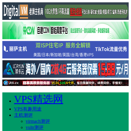
VPS精选网
VPS有趣用途
主机测评
virmach测评
vultr测评