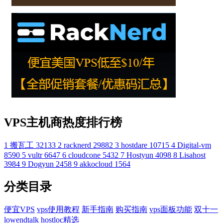
VPS主机商热度排行榜
1
搬瓦工
32133
2
racknerd
29882
3
hostdare
10715
4
Digital-vm
8590
5
vultr
6647
6
cloudcone
5432
7
Hostyun
4098
8
Lisahost
3984
9
Dogyun
2458
9
akkocloud
1564
分类目录
便宜VPS
vps使用教程
新手指南
购买指南
vps面板功能
双十一
lowendtalk
hostloc精选