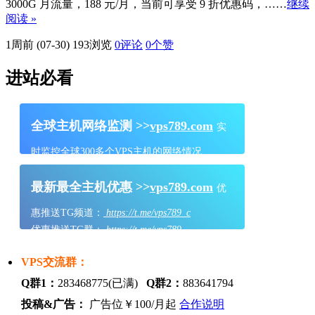
3000G 月流量，188 元/月，当前可享受 9 折优惠码，……
继续
阅读 »
1周前 (07-30)
193浏览
0评论
0
个赞
进站必看
全球主机网络监测 >>
vps789.com
实
时监控全球300多个VPS主机的网络情况
最新最全主机优惠 >>
vps789.com
优
惠推送TG频道：
https://t.me/vps789_c
优惠推送TG群：
https://t.me/vps789
VPS交流群：
Q群1：
283468775(已满)
Q群2：
883641794
投稿&广告：
广告位￥100/月起
合作说明