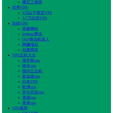
搬瓦工测评
优秀VPS
3刀以下便宜VPS
3-7刀品质VPS
玩转VPS
搭建网站
python/爬虫
QQ/微信机器人
网赚项目
自建网盘
VPS主机大全
俄罗斯vps
南非vps
国内云主机
新加坡vps
日本VPS
欧洲vps
罗马尼亚vps
美国vps
香港vps
VPS推荐