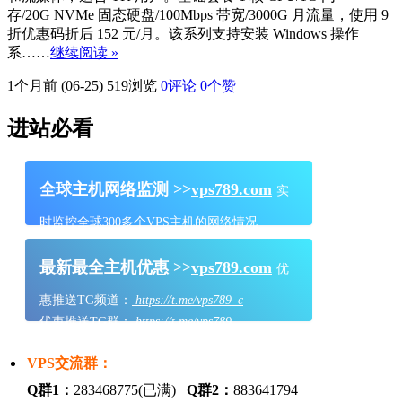
存/20G NVMe 固态硬盘/100Mbps 带宽/3000G 月流量，使用 9
折优惠码折后 152 元/月。该系列支持安装 Windows 操作
系……
继续阅读 »
1个月前 (06-25)
519浏览
0评论
0
个赞
进站必看
全球主机网络监测 >>
vps789.com
实
时监控全球300多个VPS主机的网络情况
最新最全主机优惠 >>
vps789.com
优
惠推送TG频道：
https://t.me/vps789_c
优惠推送TG群：
https://t.me/vps789
VPS交流群：
Q群1：
283468775(已满)
Q群2：
883641794