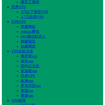
搬瓦工测评
优秀VPS
3刀以下便宜VPS
3-7刀品质VPS
玩转VPS
搭建网站
python/爬虫
QQ/微信机器人
网赚项目
自建网盘
VPS主机大全
俄罗斯vps
南非vps
国内云主机
新加坡vps
日本VPS
欧洲vps
罗马尼亚vps
美国vps
香港vps
VPS推荐