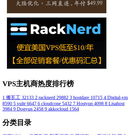
VPS主机商热度排行榜
1
搬瓦工
32133
2
racknerd
29882
3
hostdare
10715
4
Digital-vm
8590
5
vultr
6647
6
cloudcone
5432
7
Hostyun
4098
8
Lisahost
3984
9
Dogyun
2458
9
akkocloud
1564
分类目录