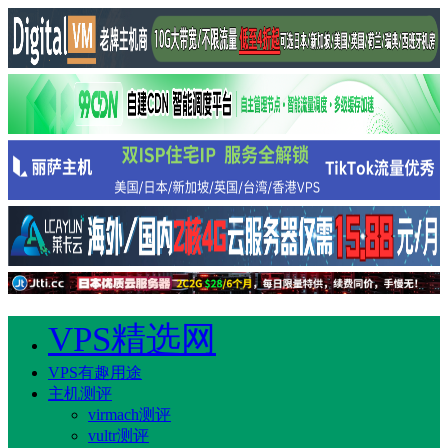
VPS精选网
VPS有趣用途
主机测评
virmach测评
vultr测评