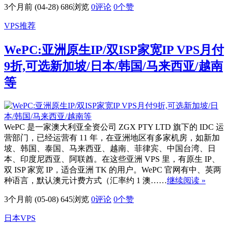
3个月前 (04-28)
686浏览
0评论
0
个赞
VPS推荐
WePC:亚洲原生IP/双ISP家宽IP VPS月付
9折,可选新加坡/日本/韩国/马来西亚/越南
等
WePC 是一家澳大利亚全资公司 ZGX PTY LTD 旗下的 IDC 运
营部门，已经运营有 11 年，在亚洲地区有多家机房，如新加
坡、韩国、泰国、马来西亚、越南、菲律宾、中国台湾、日
本、印度尼西亚、阿联酋。在这些亚洲 VPS 里，有原生 IP、
双 ISP 家宽 IP，适合亚洲 TK 的用户。WePC 官网有中、英两
种语言，默认澳元计费方式（汇率约 1 澳……
继续阅读 »
3个月前 (05-08)
645浏览
0评论
0
个赞
日本VPS