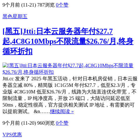
9个月前 (11-21)
787浏览
0
个赞
黑色星期五
[黑五]Jtti:日本云服务器年付$27.7
起,4C8G10Mbps不限流量$26.76/月,终身
循环折扣
Jtti.cc 发来了 2025 年黑五活动，针对日本机房促销，日本云服
务器立减 80%，精简版 1C1G5M 年付$27.7，低至$2.3/月，专
业版 4C8G10M 低至$26.76/月，线路为大陆直连优化带宽，不
限制流量，IP 纯净度高，开放 25 端口，大陆访问延迟低至
50ms，稳定性很高，官方提供相关测试 IP 地址，有需要的可
以提前测试。 &n……
继续阅读 »
9个月前 (11-20)
960浏览
0
个赞
VPS优惠