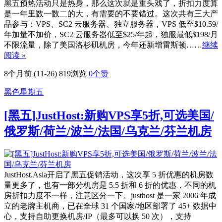
黑五预热活动只是热身，那么这次就是重头戏了，折扣力度算
是一年里数一数二的大，有需要的不要错过。这次共有三大产
品参与：VPS、SC2 云服务器、独立服务器，VPS 低至$10.59/
年加量不加价，SC2 云服务器低至$25/年起，独服最低$198/月
不限流量，除了美国洛杉矶机房，今年还新增雷斯顿……
继续
阅读 »
8个月前 (11-26)
819浏览
0
个赞
黑色星期五
[黑五]JustHost:新购VPS享5折,可选美国/
俄罗斯/荷兰/波兰/法国/乌克兰/芬兰机房
JustHost.Asia开启了黑五促销活动，这次享 5 折优惠的机房数
量更多了，也有一部分机房是 5.5 折和 6 折的优惠，不同的机
房折扣力度不一样，注意区分一下。justhost 是一家 2006 年成
立的老牌主机商，已在全球 31 个国家/地区部署了 45+ 数据中
心，支持自助更换机房/IP（最多可以换 50 次），支持