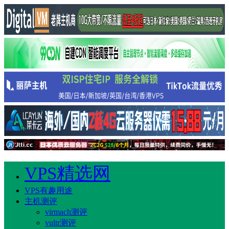
VPS精选网
VPS有趣用途
主机测评
virmach测评
vultr测评