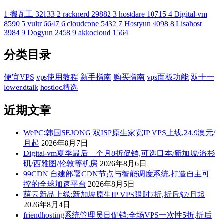
1
搬瓦工
32133
2
racknerd
29882
3
hostdare
10715
4
Digital-vm
8590
5
vultr
6647
6
cloudcone
5432
7
Hostyun
4098
8
Lisahost
3984
9
Dogyun
2458
9
akkocloud
1564
分类目录
便宜VPS
vps使用教程
新手指南
购买指南
vps面板功能
双十一
lowendtalk
hostloc精选
近期文章
WePC:韩国SEJONG 双ISP原生家宽IP VPS上线,24.9澳元/
月起
2026年8月7日
Digital-vm夏季最后一个月8折促销,可选日本/新加坡/洛杉
矶/西雅图/伦敦等机房
2026年8月6日
99CDN|自建部署CDN节点与智能调度系统,打造自主可
控的全球加速平台
2026年8月5日
荫云新品上线:新加坡原生IP VPS限时7折,折后$7/月起
2026年8月4日
friendhosting系统管理员日促销:全场VPS一次性5折,折后