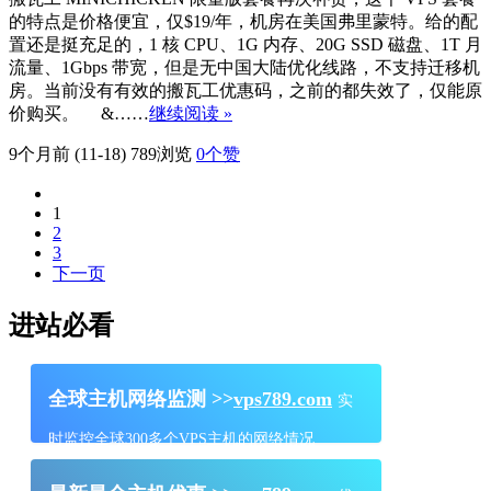
的特点是价格便宜，仅$19/年，机房在美国弗里蒙特。给的配
置还是挺充足的，1 核 CPU、1G 内存、20G SSD 磁盘、1T 月
流量、1Gbps 带宽，但是无中国大陆优化线路，不支持迁移机
房。当前没有有效的搬瓦工优惠码，之前的都失效了，仅能原
价购买。 &……
继续阅读 »
9个月前 (11-18)
789浏览
0
个赞
1
2
3
下一页
进站必看
全球主机网络监测 >>
vps789.com
实
时监控全球300多个VPS主机的网络情况