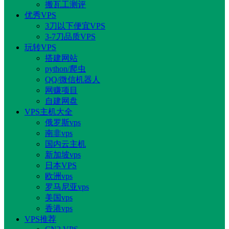
搬瓦工测评
优秀VPS
3刀以下便宜VPS
3-7刀品质VPS
玩转VPS
搭建网站
python/爬虫
QQ/微信机器人
网赚项目
自建网盘
VPS主机大全
俄罗斯vps
南非vps
国内云主机
新加坡vps
日本VPS
欧洲vps
罗马尼亚vps
美国vps
香港vps
VPS推荐